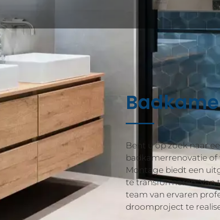
Badkame
Bent u op zoek naar e
badkamerrenovatie of 
Montage biedt een uit
te transformeren. Van
team van ervaren profe
droomproject te realis