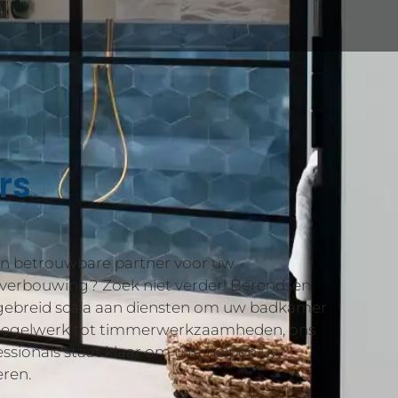
rs
en betrouwbare partner voor uw
verbouwing? Zoek niet verder! Berendsen
gebreid scala aan diensten om uw badkamer
 tegelwerk tot timmerwerkzaamheden, ons
ssionals staat klaar om u te helpen uw
eren.